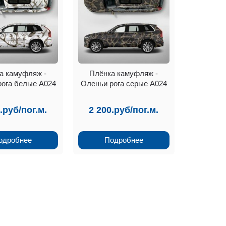
а камуфляж -
Плёнка камуфляж -
рога белые А024
Оленьи рога серые А024
.руб/пог.м.
2 200.руб/пог.м.
одробнее
Подробнее