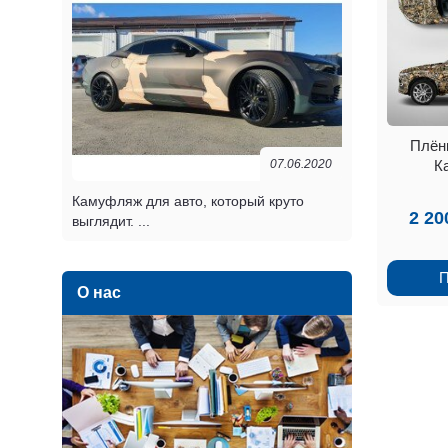
Плён
К
07.06.2020
Камуфляж для авто, который круто
2 20
выглядит. ...
П
О нас