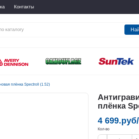
ка
Контакты
На
вая плёнка Spectroll (1.52)
Антиграв
плёнка Spe
4 699.руб/
Кол-во