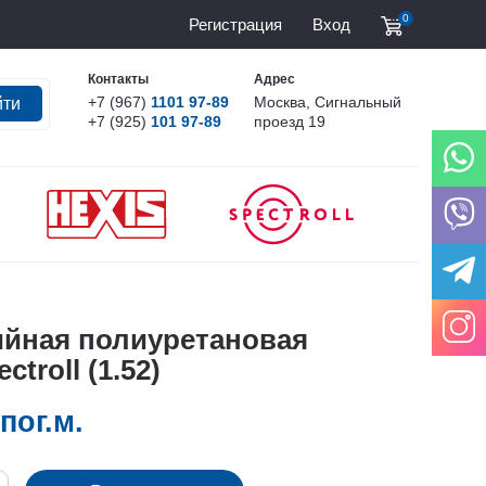
0
Регистрация
Вход
Контакты
Адрес
+7 (967)
1101 97-89
Москва, Сигнальный
йти
+7 (925)
101 97-89
проезд 19
ийная полиуретановая
ctroll (1.52)
пог.м.