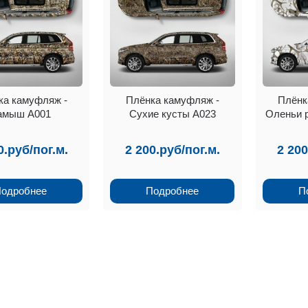
ка камуфляж -
Плёнка камуфляж -
Плёнк
амыш А001
Сухие кусты А023
Оленьи 
0.руб/пог.м.
2 200.руб/пог.м.
2 200
одробнее
Подробнее
П