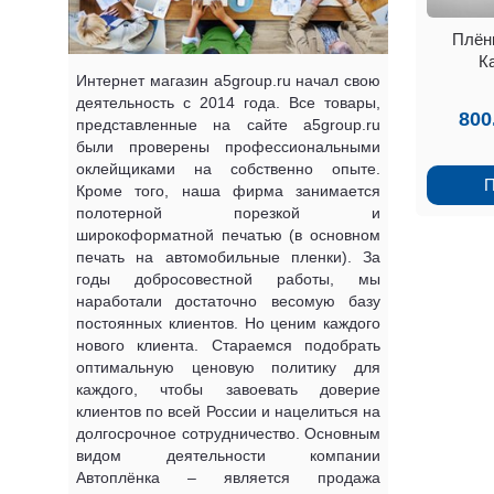
Плён
К
Интернет магазин a5group.ru начал свою
деятельность с 2014 года. Все товары,
800
представленные на сайте a5group.ru
были проверены профессиональными
оклейщиками на собственно опыте.
П
Кроме того, наша фирма занимается
полотерной порезкой и
широкоформатной печатью (в основном
печать на автомобильные пленки). За
годы добросовестной работы, мы
наработали достаточно весомую базу
постоянных клиентов. Но ценим каждого
нового клиента. Стараемся подобрать
оптимальную ценовую политику для
каждого, чтобы завоевать доверие
клиентов по всей России и нацелиться на
долгосрочное сотрудничество. Основным
видом деятельности компании
Автоплёнка – является продажа