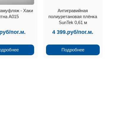
камуфляж - Хаки
Антигравийная
ятна А015
полиуретановая плёнка
SunTek 0,61 м
руб/пог.м.
4 399.руб/пог.м.
одробнее
Подробнее