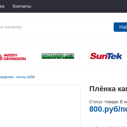
ка
Контакты
На
амуфляж - пятна А006
Плёнка ка
Статус товара: В 
800.руб/п