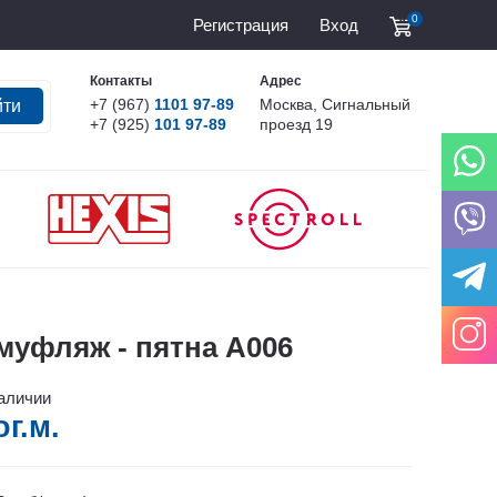
0
Регистрация
Вход
Контакты
Адрес
+7 (967)
1101 97-89
Москва, Сигнальный
йти
+7 (925)
101 97-89
проезд 19
муфляж - пятна А006
наличии
ог.м.