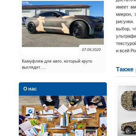
имеет ми
микрон, 
рисунки.
выбор, ч
ультрафи
текстуро
07.06.2020
и всей Ро
Камуфляж для авто, который круто
выглядит. ...
Также
О нас