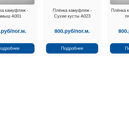
ка камуфляж -
Плёнка камуфляж -
Плёнка 
амыш А001
Сухие кусты А023
п
.руб/пог.м.
800.руб/пог.м.
800.
одробнее
Подробнее
П