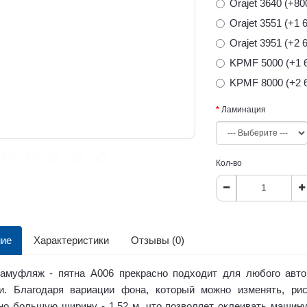
Orajet 3640 (+80
Orajet 3551 (+1 6
Orajet 3951 (+2 6
KPMF 5000 (+1 6
KPMF 8000 (+2 6
Ламинация
Кол-во
ие
Характеристики
Отзывы (0)
амуфляж - пятна А006 прекрасно подходит для любого авто 
и. Благодаря вариации фона, который можно изменять, ри
но большую ширину - 1.52 м, что позволяет оклеивать машин