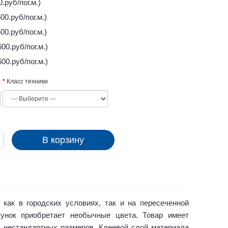
0.руб/пог.м.)
00.руб/пог.м.)
00.руб/пог.м.)
00.руб/пог.м.)
00.руб/пог.м.)
Класс техники
В корзину
как в городских условиях, так и на пересеченной
сунок приобретает необычные цвета. Товар имеет
у нестандартных размеров. Клеевой слой материала